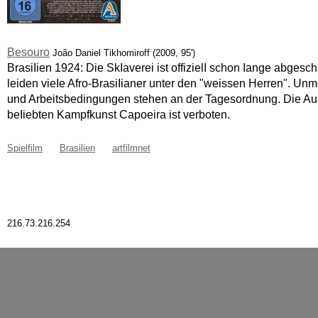
Besouro
João Daniel Tikhomiroff (2009, 95')
BrasiIien 1924: Die SkIaverei ist offizielI schon Iange abgesc
leiden vieIe Afro-BrasiIianer unter den "weissen Herren". Un
und Arbeitsbedingungen stehen an der Tagesordnung. Die A
beIiebten Kampfkunst Capoeira ist verboten.
Spielfilm
Brasilien
artfilmnet
216.73.216.254