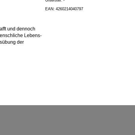
Untertitel: -
EAN: 4260214040797
hafft und dennoch
menschIiche Lebens-
usübung der