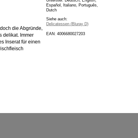
Untertitel: Deutsch, English,
Español, Italiano, Português,
Dutch
Siehe auch:
Delicatessen (Bluray D)
 doch die Abgründe,
EAN: 4006680027203
s delikat. Immer
s Inserat für einen
ischfleisch