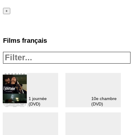
+
Films français
1 journée
10e chambre
(DVD)
(DVD)