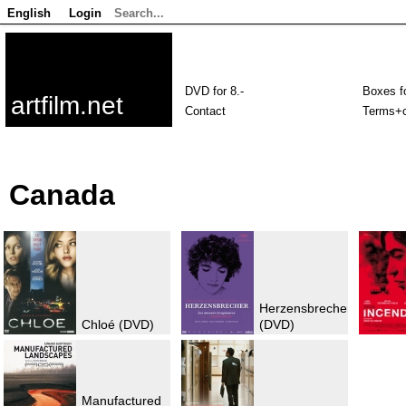
English
Login
DVD for 8.-
Boxes fo
artfilm.net
Contact
Terms+c
Canada
Herzensbrecher
Chloé (DVD)
(DVD)
Manufactured