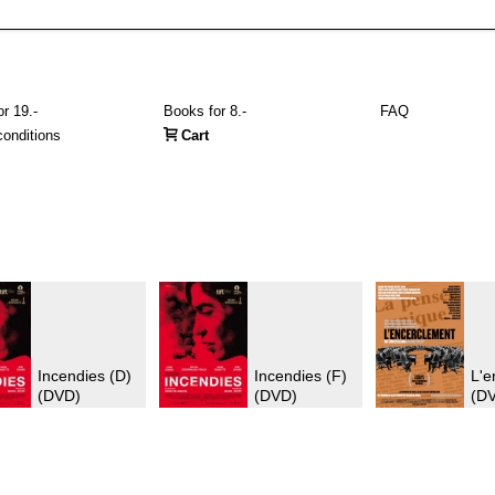
r 19.-
Books for 8.-
FAQ
onditions
Cart
Incendies (D)
Incendies (F)
L'e
(DVD)
(DVD)
(D