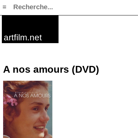
≡
artfilm.net
A nos amours (DVD)