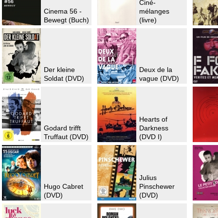
Ciné-
Cinema 56 -
mélanges
Bewegt (Buch)
(livre)
Der kleine
Deux de la
Soldat (DVD)
vague (DVD)
Hearts of
Godard trifft
Darkness
Truffaut (DVD)
(DVD I)
Julius
Hugo Cabret
Pinschewer
(DVD)
(DVD)