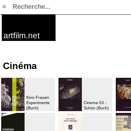
≡
artfilm.net
Cinéma
Kino Frauen
Experimente
Cinema 53 -
(Buch)
Schön (Buch)