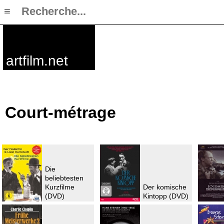
≡
artfilm.net
Court-métrage
Die
beliebtesten
Kurzfilme
Der komische
(DVD)
Kintopp (DVD)