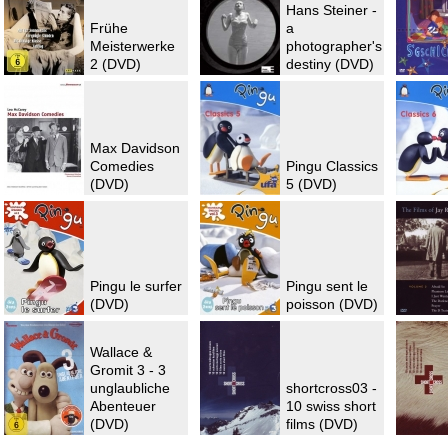
Hans Steiner -
Frühe
a
Meisterwerke
photographer's
2 (DVD)
destiny (DVD)
Max Davidson
Comedies
Pingu Classics
(DVD)
5 (DVD)
Pingu le surfer
Pingu sent le
(DVD)
poisson (DVD)
Wallace &
Gromit 3 - 3
unglaubliche
shortcross03 -
Abenteuer
10 swiss short
(DVD)
films (DVD)