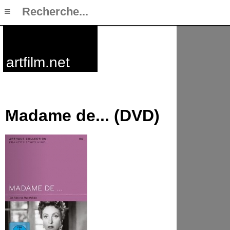
≡
artfilm.net
Madame de... (DVD)