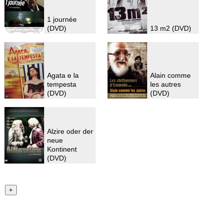
1 journée
(DVD)
13 m2 (DVD)
Agata e la
Alain comme
tempesta
les autres
(DVD)
(DVD)
Alzire oder der
neue
Kontinent
(DVD)
+